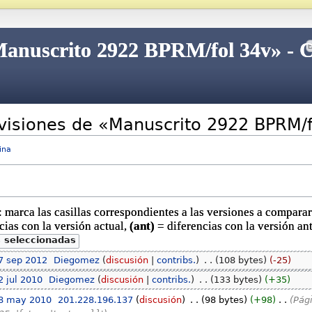
«Manuscrito 2922 BPRM/fol 34v» - 
evisiones de «Manuscrito 2922 BPRM/
ina
 marca las casillas correspondientes a las versiones a comparar 
cias con la versión actual,
(ant)
= diferencias con la versión ant
7 sep 2012
‎
Diegomez
discusión
contribs.
‎
108 bytes
-25
2 jul 2010
‎
Diegomez
discusión
contribs.
‎
133 bytes
+35
28 may 2010
‎
201.228.196.137
discusión
‎
98 bytes
+98
‎
Pági