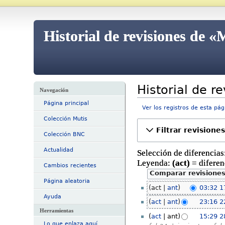
Historial de revisiones de 
Historial de r
Navegación
Página principal
Ver los registros de esta pág
Colección Mutis
Filtrar revisiones
Colección BNC
Actualidad
Selección de diferencias:
Leyenda:
(act)
= diferen
Cambios recientes
Página aleatoria
act
ant
03:32 1
Ayuda
act
ant
23:16 2
Herramientas
act
ant
15:29 
Lo que enlaza aquí