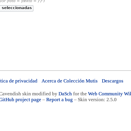
 35r |foto = |texto = }}'
ítica de privacidad
Acerca de Colección Mutis
Descargos
Cavendish skin modified by
DaSch
for the
Web Community Wi
GitHub project page
–
Report a bug
– Skin version: 2.5.0