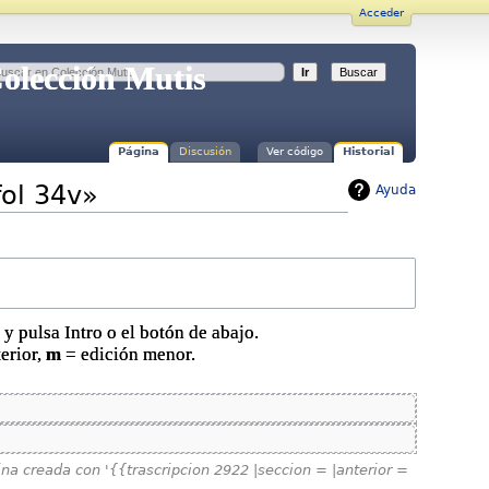
Acceder
Colección Mutis
Página
Discusión
Ver código
Historial
fol 34v»
Ayuda
y pulsa Intro o el botón de abajo.
erior,
m
= edición menor.
na creada con '{{trascripcion 2922 |seccion = |anterior =