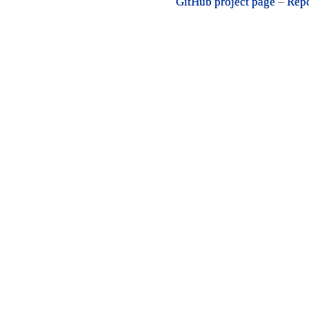
GitHub project page
–
Repo