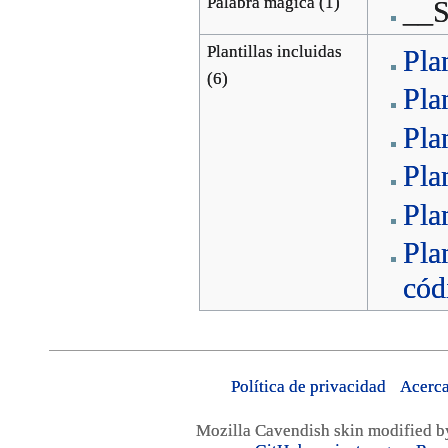
Palabra mágica (1)
__
Plantillas incluidas
Pla
(6)
Plan
Plan
Plan
Pla
Pla
cód
Política de privacidad
Acerca
Mozilla Cavendish skin modified 