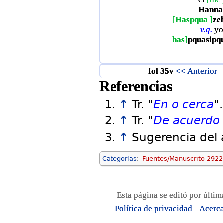
Hanna
[
Haspqua
]
ze
v.g.
yo
has
]
pquasipq
fol 35v
<< Anterior
Referencias
↑
Tr. "
En o cerca
".
↑
Tr. "
De acuerdo 
↑
Sugerencia del
Categorías
:
Fuentes/Manuscrito 292
Esta página se editó por últim
Política de privacidad
Acerca