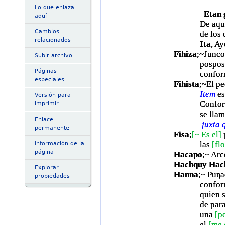
Lo que enlaza
Etan 
aquí
De aquí es q
Cambios
de los dema
relacionados
Ita
, A
Fihiza
;~Junco
Subir archivo
posposicio
Páginas
conform
especiales
Fihista
;~El p
Item
es
Versión para
Conforme, d
imprimir
se llam
Enlace
juxta 
permanente
Fisa
;
[~ Es el]
las
[fl
Información de la
página
Hacapo
;~ Arc
Hachquy Hac
Explorar
Hanna
;~ Puŋa
propiedades
conforme la
quien se ju
de para con
una
[p
el
[me 