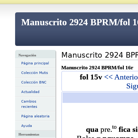
Manuscrito 2924 BPRM/fol 16
Manuscrito 2924 BPR
Navegación
Página principal
Manuscrito 2924 BPRM/fol 16r
Colección Mutis
fol 15v
<< Anterio
Colección BNC
Sig
Actualidad
Cambios
recientes
Página aleatoria
to
Ayuda
qua
pre.
fica 
Herramientas
Bolsa =
pquamne
.