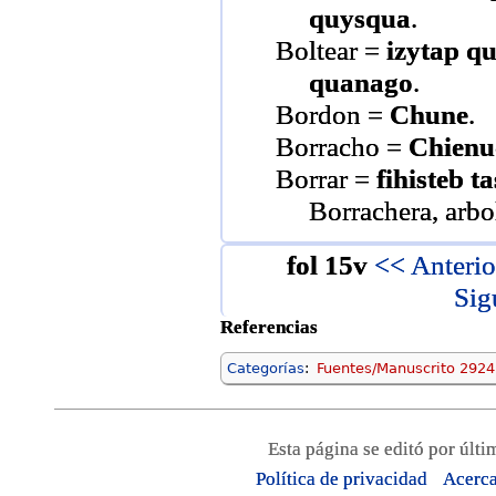
quysqua
.
Boltear =
izytap q
quanago
.
Bordon =
Chune
.
Borracho =
Chienu
Borrar =
fihisteb t
Borrachera, arb
fol 15v
<< Anterio
Sig
Referencias
Categorías
:
Fuentes/Manuscrito 292
Esta página se editó por últi
Política de privacidad
Acerca