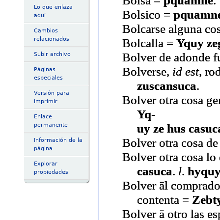
Lo que enlaza
Bolsico =
pquamne
aquí
Bolcarse alguna co
Cambios
Bolcalla =
Yquy ze
relacionados
Bolver de adonde f
Subir archivo
Bolverse,
id est
, ro
Páginas
especiales
zuscansuca
.
Versión para
Bolver otra cosa ge
imprimir
Yq
-
Enlace
uy ze hus casuc
permanente
Bolver otra cosa de
Información de la
página
Bolver otra cosa lo
Explorar
casuca
.
l
.
hyquy
propiedades
Bolver āl comprado
contenta =
Zebt
Bolver ā otro las e